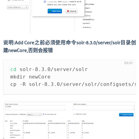
说明:Add Core之前必须使用命令solr-8.3.0/server/solr目录创
建newCore,否则会报错
cd
 solr-8.3.0/server/solr
mkdir newCore
cp -R solr-8.3.0/server/solr/configsets/s