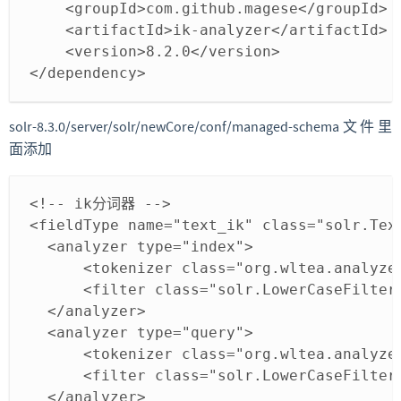
    <groupId>com.github.magese</groupId>
    <artifactId>ik-analyzer</artifactId>
    <version>8.2.0</version>
</dependency>
solr-8.3.0/server/solr/newCore/conf/managed-schema文件里
面添加
<!-- ik分词器 -->
<fieldType name="text_ik" class="solr.Tex
  <analyzer type="index">
      <tokenizer class="org.wltea.analyze
      <filter class="solr.LowerCaseFilter
  </analyzer>
  <analyzer type="query">
      <tokenizer class="org.wltea.analyze
      <filter class="solr.LowerCaseFilter
  </analyzer>